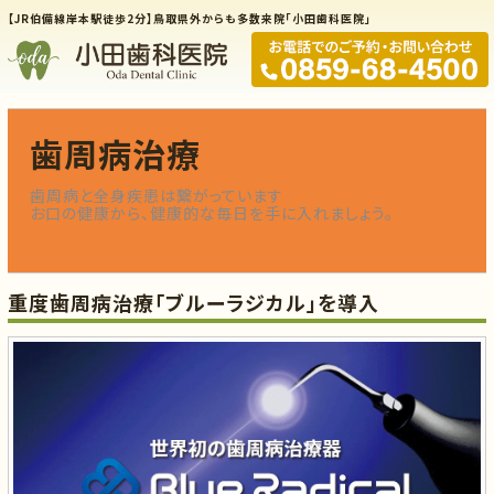
【JR伯備線岸本駅徒歩2分】鳥取県外からも多数来院「小田歯科医院」
歯周病治療
歯周病と全身疾患は繋がっています
お口の健康から、健康的な毎日を手に入れましょう。
重度歯周病治療「ブルーラジカル」を導入