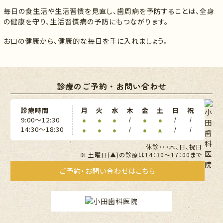
毎日の食生活や生活習慣を見直し、歯周病を予防することは、全身
の健康を守り、生活習慣病の予防にもつながります。
お口の健康から、健康的な毎日を手に入れましょう。
診療のご予約・お問い合わせ
診療時間
月
火
水
木
金
土
日
祝
9:00〜12:30
●
●
●
/
●
●
/
/
14:30〜18:30
●
●
●
/
●
▲
/
/
休診・・・木、日、祝日
※ 土曜日(▲)の診療は14：30～17：00まで
ご予約・お問い合わせはこちら