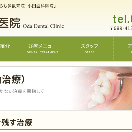
からも多数来院「小田歯科医院」
tel
〒689-
ご紹介
診療メニュー
スタッフ
C
DENTAL TREATMENT
STAFF
歯治療）
抜かない治療を目指して
を残す治療