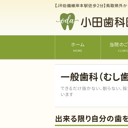
【JR伯備線岸本駅徒歩2分】鳥取県外
ホーム
当院の
HOME
CLINI
一般歯科（むし
できるだけ抜かない、削らない、
います
出来る限り自分の歯