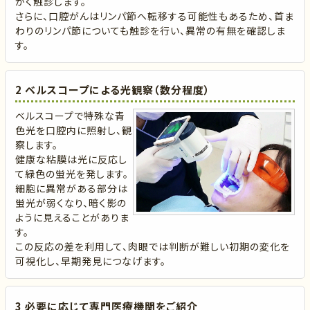
かく触診します。
さらに、口腔がんはリンパ節へ転移する可能性もあるため、首ま
わりのリンパ節についても触診を行い、異常の有無を確認しま
す。
2 ベルスコープによる光観察（数分程度）
ベルスコープで特殊な青
色光を口腔内に照射し、観
察します。
健康な粘膜は光に反応し
て緑色の蛍光を発します。
細胞に異常がある部分は
蛍光が弱くなり、暗く影の
ように見えることがありま
す。
この反応の差を利用して、肉眼では判断が難しい初期の変化を
可視化し、早期発見につなげます。
3 必要に応じて専門医療機関をご紹介