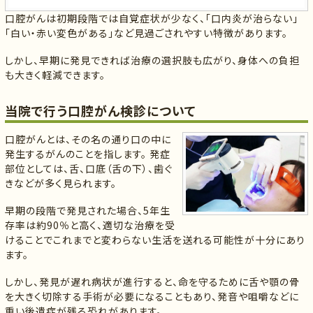
口腔がんは初期段階では自覚症状が少なく、「口内炎が治らない」
「白い・赤い変色がある」など見過ごされやすい特徴があります。
しかし、早期に発見できれば治療の選択肢も広がり、身体への負担
も大きく軽減できます。
当院で行う口腔がん検診について
口腔がんとは、その名の通り口の中に
発生するがんのことを指します。 発症
部位としては、舌、口底（舌の下）、歯ぐ
きなどが多く見られます。
早期の段階で発見された場合、5年生
存率は約90％と高く、適切な治療を受
けることでこれまでと変わらない生活を送れる可能性が十分にあり
ます。
しかし、発見が遅れ病状が進行すると、命を守るために舌や顎の骨
を大きく切除する手術が必要になることもあり、発音や咀嚼などに
重い後遺症が残る恐れがあります。