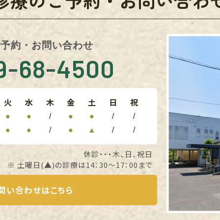
診療のご予約・お問い合わ
ご予約・お問い合わせ
59-68-4500
火
水
木
金
土
日
祝
●
●
/
●
●
/
/
●
●
/
●
▲
/
/
休診・・・木、日、祝日
※ 土曜日(▲)の診療は14：30～17：00まで
問い合わせはこちら