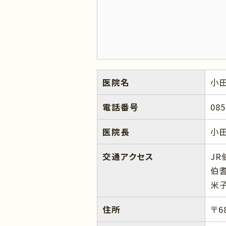
医院名
小
電話番号
085
医院長
小田
交通アクセス
J
伯
米
住所
〒6