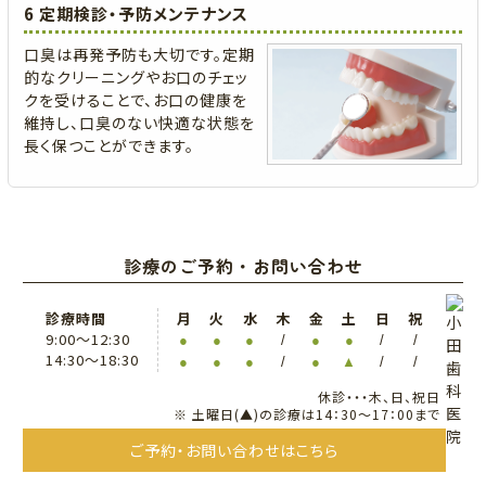
6 定期検診・予防メンテナンス
口臭は再発予防も大切です。定期
的なクリーニングやお口のチェッ
クを受けることで、お口の健康を
維持し、口臭のない快適な状態を
長く保つことができます。
診療のご予約・お問い合わせ
診療時間
月
火
水
木
金
土
日
祝
9:00〜12:30
●
●
●
/
●
●
/
/
14:30〜18:30
●
●
●
/
●
▲
/
/
休診・・・木、日、祝日
※ 土曜日(▲)の診療は14：30～17：00まで
ご予約・お問い合わせはこちら